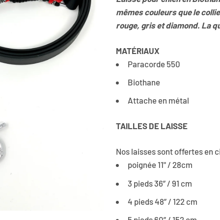
mêmes couleurs que le colli
rouge, gris et diamond. La qu
MATÉRIAUX
Paracorde 550
Biothane
Attache en métal
TAILLES DE LAISSE
Nos laisses sont offertes en 
poignée 11" / 28cm
3 pieds 36” / 91 cm
4 pieds 48” / 122 cm
5 pieds 60” / 152 cm