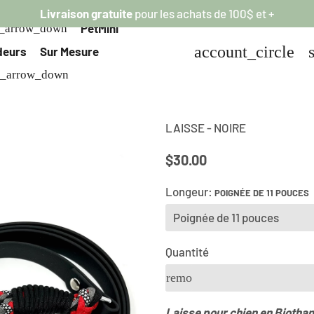
Livraison gratuite
pour
les
achats de 100$ et +
PetMini
d_arrow_down
account_circle
deurs
Sur Mesure
d_arrow_down
LAISSE - NOIRE
$30.00
Longeur:
POIGNÉE DE 11 POUCES
Quantité
remove
Laisse pour chien
en Biothan