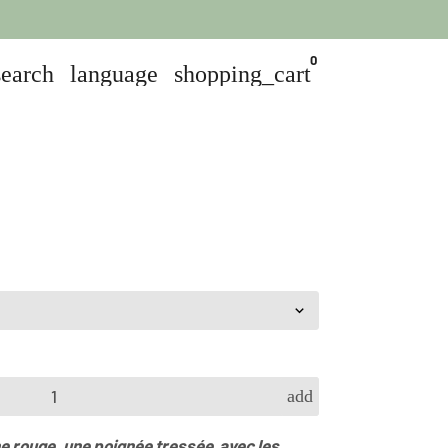
0
search
language
shopping_cart
add
e rouge, une poignée tressée avec les